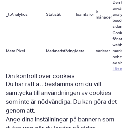
Den här
används 
6
_ttAnalytics
Statistik
Teamtailor
analyser
månader
besökar
sidan.
Cookies
för att i
webbläsa
Meta Pixel
Marknadsföring
Meta
Varierar
marknad
och tjän
av sidan 
Läs mer
Din kontroll över cookies
Du har rätt att bestämma om du vill
samtycka till användningen av cookies
som inte är nödvändiga. Du kan göra det
genom att:
Ange dina inställningar på bannern som