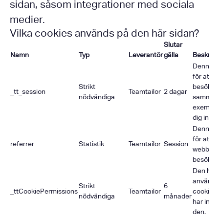
sidan, såsom integrationer med sociala
medier.
Vilka cookies används på den här sidan?
Slutar
Namn
Typ
Leverantör
gälla
Beskrivn
Denna c
för att 
Strikt
besökar
_tt_session
Teamtailor
2 dagar
nödvändiga
sammanha
exempel 
dig inlo
Denna c
för att i
referrer
Statistik
Teamtailor
Session
webblän
besökarna
Den här
används
Strikt
6
_ttCookiePermissions
Teamtailor
cookie-
nödvändiga
månader
har inte
den.